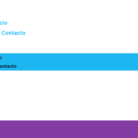
icio
Contacto
o
ontacto