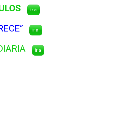
ULOS
ir a
ARECE”
ir a
DIARIA
ir a